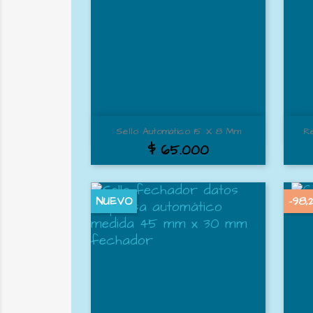
Vista rápida

Sello Automático 15 X 8 Mm
Re
$ 65.000
NUEVO
-98,