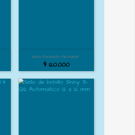
Vista rápida

.
Sello Redondo Fechador...
$ 120.000