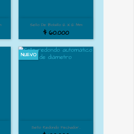
Vista rápida

m
Sello De Bolsillo 12 X 12 Mm
$ 60.000
NUEVO
Vista rápida

.
Sello Redondo Fechador...