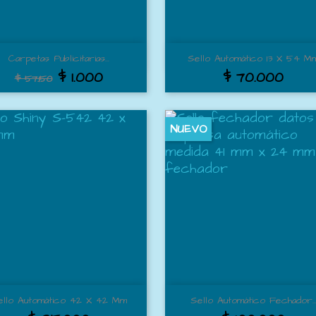
Vista rápida
Vista rápida


Carpetas Publicitarias...
Sello Automático 13 X 54 M
$ 1.000
$ 70.000
$ 57.150
NUEVO
Vista rápida
Vista rápida


ello Automático 42 X 42 Mm
Sello Automático Fechador..