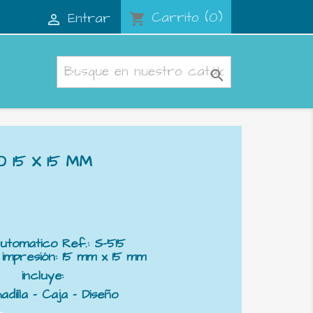
Carrito
(0)
Entrar
shopping_cart


 15 X 15 MM
Automatico Ref.: S-515
 impresión: 15 mm x 15 mm
incluye:
adilla - Caja - Diseño