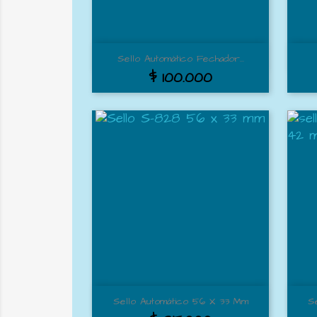
Vista rápida

Sello Automático Fechador...
$ 100.000
Vista rápida

Sello Automático 56 X 33 Mm
S