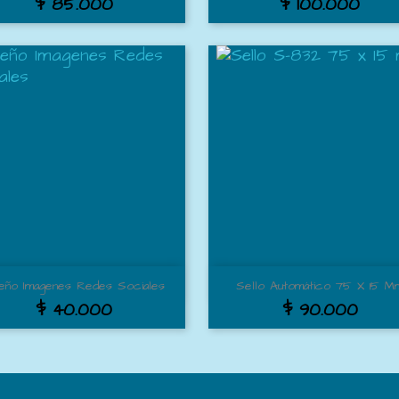
$ 85.000
$ 100.000
Vista rápida
Vista rápida


seño Imagenes Redes Sociales
Sello Automático 75 X 15 M
$ 40.000
$ 90.000