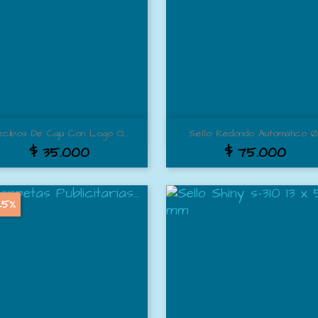
Vista rápida
Vista rápida


cibos De Caja Con Logo O...
Sello Redondo Automático Ø..
$ 35.000
$ 75.000
25%