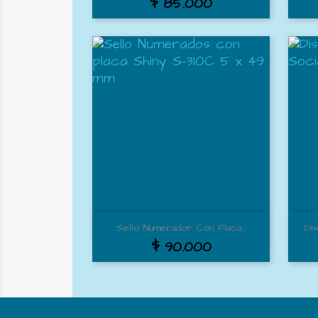
$ 85.000
Vista rápida

Sello Numerador Con Placa...
Di
$ 90.000